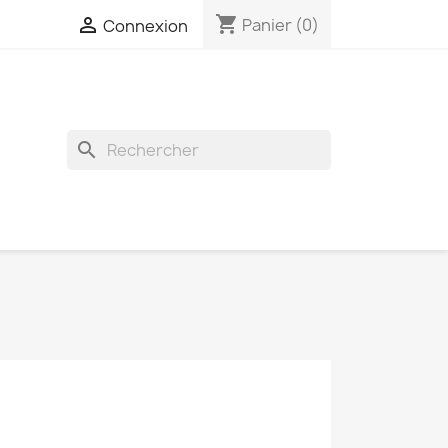
shopping_cart

Panier
(0)
Connexion
search