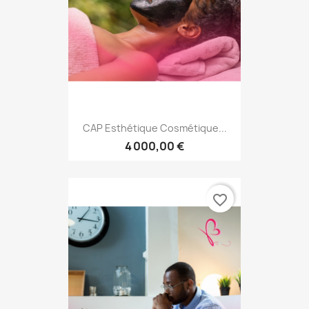
CAP Esthétique Cosmétique...
4 000,00 €
favorite_border