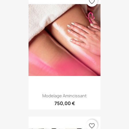
favorite_border
Modelage Amincissant
750,00 €
favorite_border