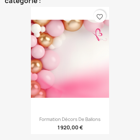
catégorie :
favorite_border
Formation Décors De Ballons
1 920,00 €