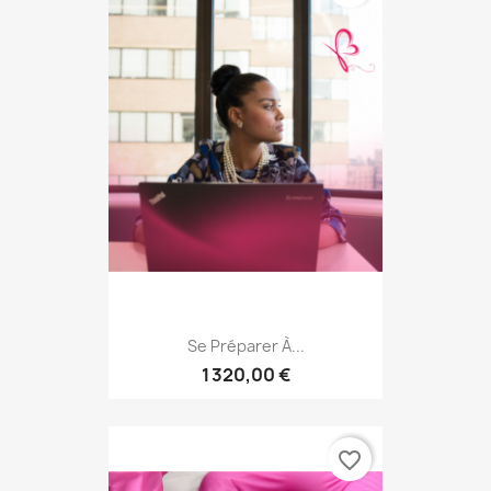
Se Préparer À...
1 320,00 €
favorite_border