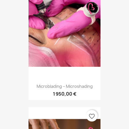
Microblading – Microshading
1 950,00 €
favorite_border