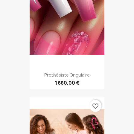
Prothésiste Ongulaire
1 680,00 €
favorite_border