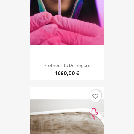
Prothésiste Du Regard
1 680,00 €
favorite_border