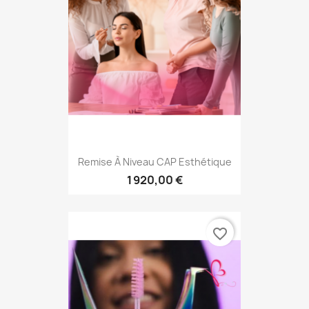
Remise À Niveau CAP Esthétique
1 920,00 €
favorite_border