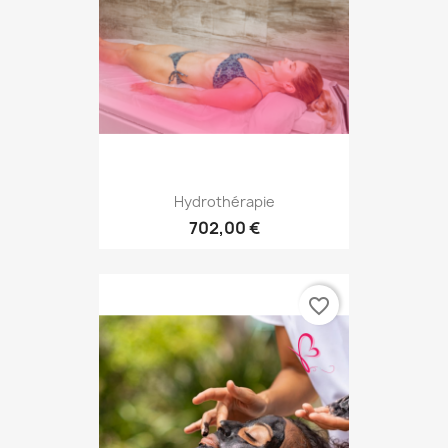
Hydrothérapie
702,00 €
favorite_border