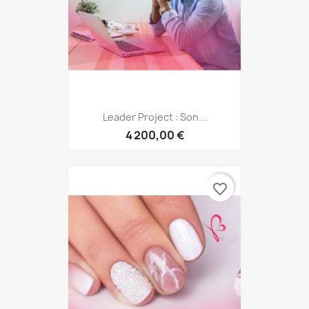
Leader Project : Son...
4 200,00 €
favorite_border