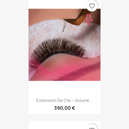
favorite_border
Extension De Cils – Volume...
390,00 €