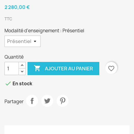
2 280,00 €
TTC
Modalité d'enseignement : Présentiel
Quantité

favorite_border
AJOUTER AU PANIER

En stock
Partager