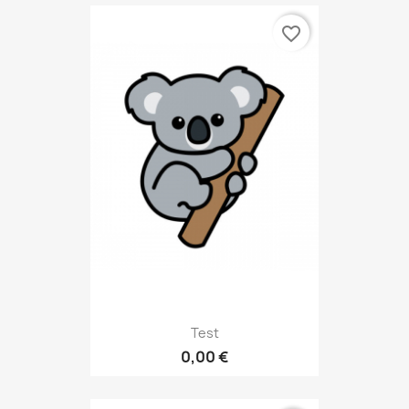
favorite_border
Test
0,00 €