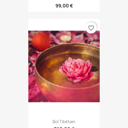
99,00 €
favorite_border
Bol Tibétain