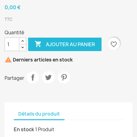
0,00 €
TTC
Quantité

favorite_border
AJOUTER AU PANIER

Derniers articles en stock
Partager
Détails du produit
En stock
1 Produit