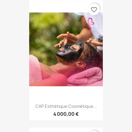
favorite_border
CAP Esthétique Cosmétique...
4 000,00 €