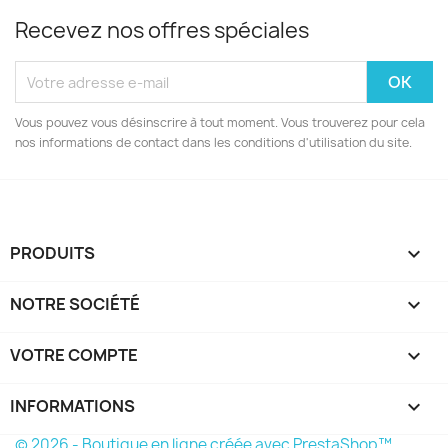
Recevez nos offres spéciales
Vous pouvez vous désinscrire à tout moment. Vous trouverez pour cela
nos informations de contact dans les conditions d'utilisation du site.
PRODUITS

NOTRE SOCIÉTÉ

VOTRE COMPTE

INFORMATIONS
keyboard_arrow_down
© 2026 - Boutique en ligne créée avec PrestaShop™