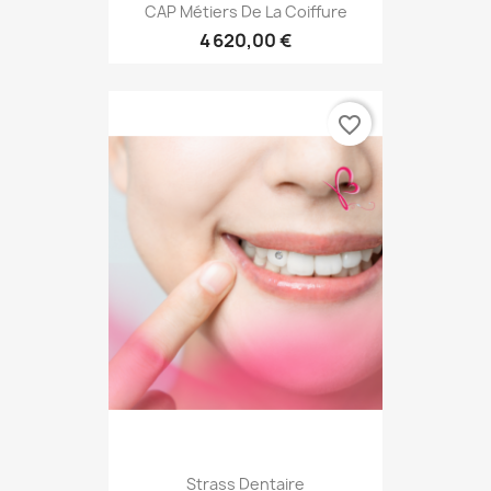
CAP Métiers De La Coiffure
4 620,00 €
favorite_border
Strass Dentaire