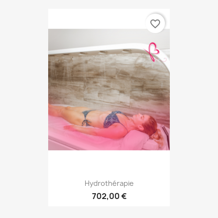
favorite_border
Hydrothérapie
702,00 €