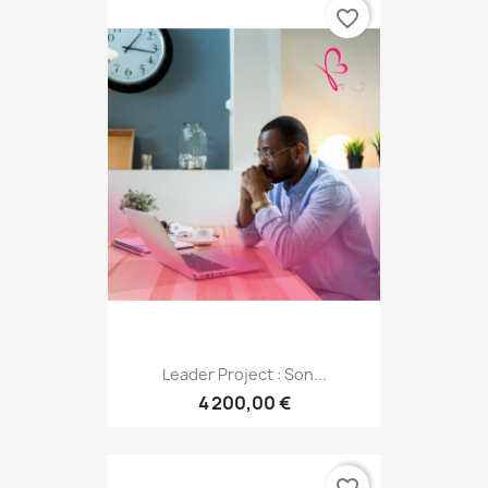
favorite_border
Leader Project : Son...
4 200,00 €