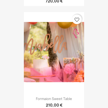
720,00 €
favorite_border
Formaion Sweet Table
210,00 €