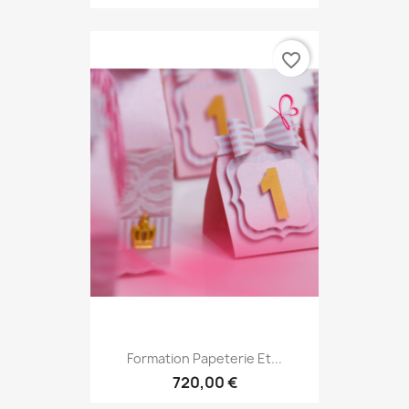
favorite_border
Formation Papeterie Et...
720,00 €