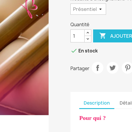
Quantité

AJOUTER

En stock
Partager
Description
Détai
Pour qui ?