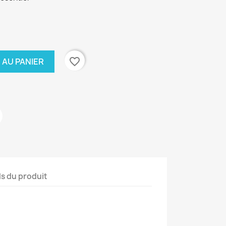
favorite_border
 AU PANIER
ls du produit