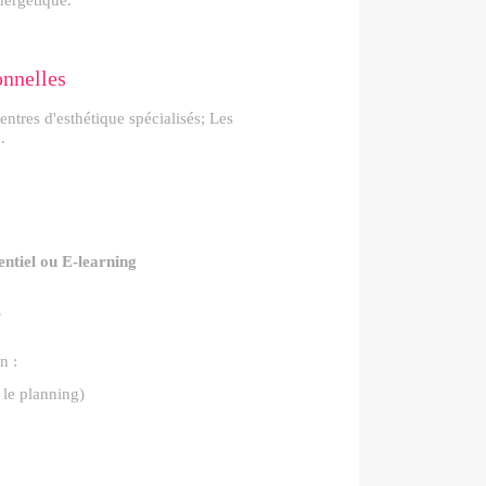
ergétique.
onnelles
centres d'esthétique spécialisés; Les
.
ntiel ou E-learning
s
n :
 le planning)