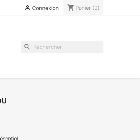
shopping_cart

Panier
(0)
Connexion
search
OU
ésentiel